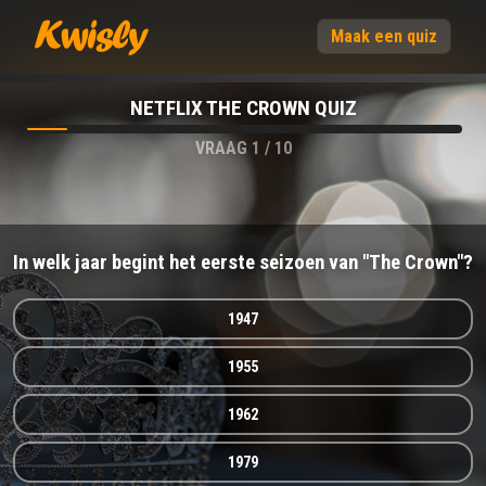
Maak een quiz
NETFLIX THE CROWN QUIZ
VRAAG
1
/
10
In welk jaar begint het eerste seizoen van "The Crown"?
1947
1955
1962
1979