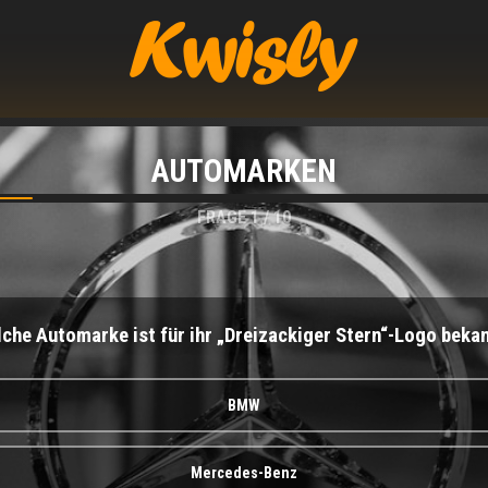
AUTOMARKEN
FRAGE
1
/
10
che Automarke ist für ihr „Dreizackiger Stern“-Logo beka
BMW
Mercedes-Benz