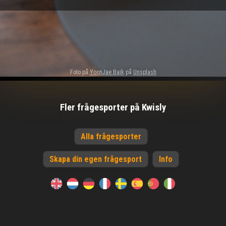
Foto på
YoonJae Baik
på
Unsplash
Fler frågesporter på Kwisly
Alla frågesporter
Skapa din egen frågesport
Info