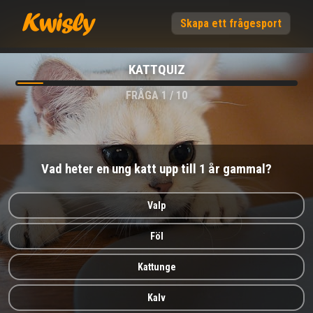
Skapa ett frågesport
KATTQUIZ
FRÅGA
1
/
10
Vad heter en ung katt upp till 1 år gammal?
Valp
Föl
Kattunge
Kalv