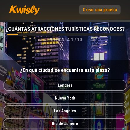
Crear una prueba
¿CUÁNTAS ATRACCIONES TURÍSTICAS RECONOCES?
PREGUNTA
1
/
10
¿En qué ciudad se encuentra esta plaza?
Londres
Nueva York
Los Ángeles
Río de Janeiro